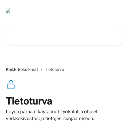
Siirry pääsisältöön
Hae artikkeleita...
Kaikki kokoelmat
Tietoturva
Tietoturva
Löydä parhaat käytännöt, työkalut ja ohjeet
verkkosivustosi ja tietojesi suojaamiseen.