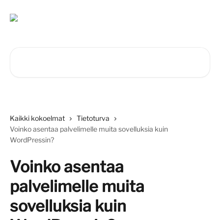
Siirry pääsisältöön
Hae artikkeleita...
Kaikki kokoelmat
Tietoturva
Voinko asentaa palvelimelle muita sovelluksia kuin
WordPressin?
Voinko asentaa
palvelimelle muita
sovelluksia kuin