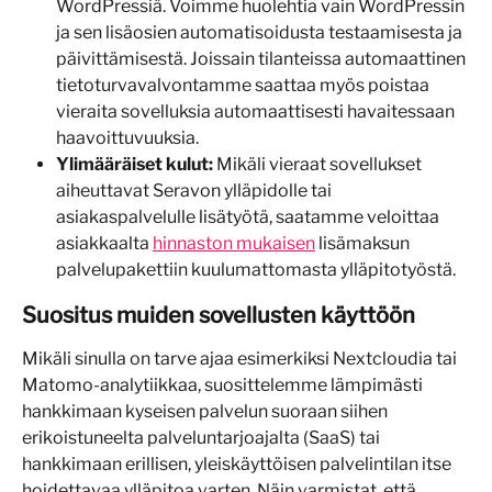
WordPressiä. Voimme huolehtia vain WordPressin 
ja sen lisäosien automatisoidusta testaamisesta ja 
päivittämisestä. Joissain tilanteissa automaattinen 
tietoturvavalvontamme saattaa myös poistaa 
vieraita sovelluksia automaattisesti havaitessaan 
haavoittuvuuksia.
Ylimääräiset kulut:
 Mikäli vieraat sovellukset 
aiheuttavat Seravon ylläpidolle tai 
asiakaspalvelulle lisätyötä, saatamme veloittaa 
asiakkaalta 
hinnaston mukaisen
 lisämaksun 
palvelupakettiin kuulumattomasta ylläpitotyöstä.
Suositus muiden sovellusten käyttöön
Mikäli sinulla on tarve ajaa esimerkiksi Nextcloudia tai 
Matomo-analytiikkaa, suosittelemme lämpimästi 
hankkimaan kyseisen palvelun suoraan siihen 
erikoistuneelta palveluntarjoajalta (SaaS) tai 
hankkimaan erillisen, yleiskäyttöisen palvelintilan itse 
hoidettavaa ylläpitoa varten. Näin varmistat, että 