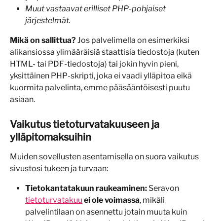
Muut vastaavat erilliset PHP-pohjaiset 
järjestelmät.
Mikä on sallittua?
 Jos palvelimella on esimerkiksi 
alikansiossa ylimääräisiä staattisia tiedostoja (kuten 
HTML- tai PDF-tiedostoja) tai jokin hyvin pieni, 
yksittäinen PHP-skripti, joka ei vaadi ylläpitoa eikä 
kuormita palvelinta, emme pääsääntöisesti puutu 
asiaan.
Vaikutus tietoturvatakuuseen ja 
ylläpitomaksuihin
Muiden sovellusten asentamisella on suora vaikutus 
sivustosi tukeen ja turvaan:
Tietokantatakuun raukeaminen:
 Seravon 
tietoturvatakuu
ei ole voimassa
, mikäli 
palvelintilaan on asennettu jotain muuta kuin 