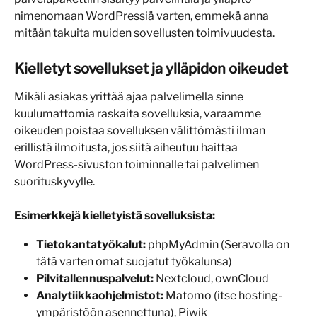
nimenomaan WordPressiä varten, emmekä anna 
mitään takuita muiden sovellusten toimivuudesta.
Kielletyt sovellukset ja ylläpidon oikeudet
Mikäli asiakas yrittää ajaa palvelimella sinne 
kuulumattomia raskaita sovelluksia, varaamme 
oikeuden poistaa sovelluksen välittömästi ilman 
erillistä ilmoitusta, jos siitä aiheutuu haittaa 
WordPress-sivuston toiminnalle tai palvelimen 
suorituskyvylle.
Esimerkkejä kielletyistä sovelluksista:
Tietokantatyökalut:
 phpMyAdmin (Seravolla on 
tätä varten omat suojatut työkalunsa)
Pilvitallennuspalvelut:
 Nextcloud, ownCloud
Analytiikkaohjelmistot:
 Matomo (itse hosting-
ympäristöön asennettuna), Piwik