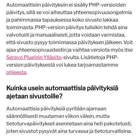
Automaattisiin päivityksiin ei sisälly PHP-versioiden 
päivitys, sillä se voi aiheuttaa yhteensopivuusongelmia 
ja pahimmassa tapauksessa koko sivusto lakkaa 
toimimasta. PHP-version päivitys tulisikin tehdä aina 
valvotusti ja manuaalisesti, jotta voidaan varmistaa, 
että sivusto pysyy toiminnassa päivityksen jälkeen. Voit 
ajaa yhteensopivuustestin ja vaihtaa versiota myös itse 
Seravo Pluginin Ylläpito
-sivulta. Lisätietoja PHP-
version päivityksestä voi lukea tarjoamastamme 
ohjeesta
.
Kuinka usein automaattisia päivityksiä 
ajetaan sivustoille?
Automaattisia päivityksiä pyritään ajamaan 
säännöllisesti muutaman viikon välein, mutta 
tietoturvapäivitykset asennetaan aina heti pakotetusti, 
joten sivustot pysyvät aina turvassa ja tietoturvallisina.