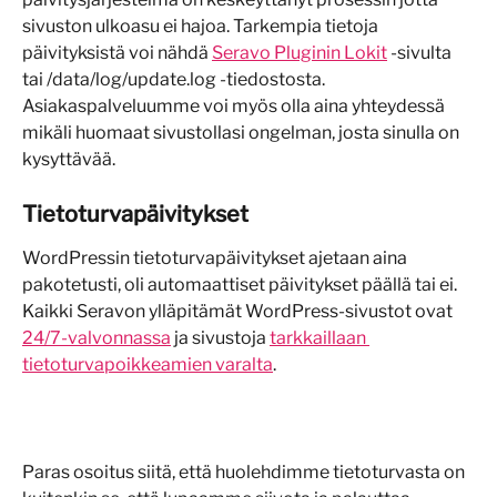
sivuston ulkoasu ei hajoa. Tarkempia tietoja 
päivityksistä voi nähdä 
Seravo Pluginin Lokit
 -sivulta 
tai /data/log/update.log -tiedostosta. 
Asiakaspalveluumme voi myös olla aina yhteydessä 
mikäli huomaat sivustollasi ongelman, josta sinulla on 
kysyttävää.
Tietoturvapäivitykset
WordPressin tietoturvapäivitykset ajetaan aina 
pakotetusti, oli automaattiset päivitykset päällä tai ei. 
Kaikki Seravon ylläpitämät WordPress-sivustot ovat 
24/7-valvonnassa
 ja sivustoja 
tarkkaillaan 
tietoturvapoikkeamien varalta
.
Paras osoitus siitä, että huolehdimme tietoturvasta on 