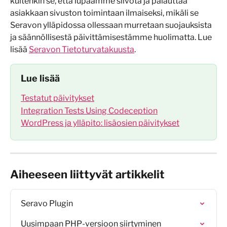
kuitenkin se, että lupaamme siivota ja palauttaa 
asiakkaan sivuston toimintaan ilmaiseksi, mikäli se 
Seravon ylläpidossa ollessaan murretaan suojauksista 
ja säännöllisestä päivittämisestämme huolimatta. Lue 
lisää 
Seravon Tietoturvatakuusta
.
Lue lisää
Testatut päivitykset
Integration Tests Using Codeception
WordPress ja ylläpito: lisäosien päivitykset
Aiheeseen liittyvät artikkelit
Seravo Plugin
Uusimpaan PHP-versioon siirtyminen