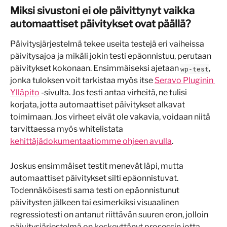
Miksi sivustoni ei ole päivittynyt vaikka 
automaattiset päivitykset ovat päällä?
Päivitysjärjestelmä tekee useita testejä eri vaiheissa 
päivitysajoa ja mikäli jokin testi epäonnistuu, perutaan 
päivitykset kokonaan. Ensimmäiseksi ajetaan 
, 
wp-test
jonka tuloksen voit tarkistaa myös itse 
Seravo Pluginin 
Ylläpito
 -sivulta. Jos testi antaa virheitä, ne tulisi 
korjata, jotta automaattiset päivitykset alkavat 
toimimaan. Jos virheet eivät ole vakavia, voidaan niitä 
tarvittaessa myös whitelistata 
kehittäjädokumentaatiomme ohjeen avulla
.
Joskus ensimmäiset testit menevät läpi, mutta 
automaattiset päivitykset silti epäonnistuvat. 
Todennäköisesti sama testi on epäonnistunut 
päivitysten jälkeen tai esimerkiksi visuaalinen 
regressiotesti on antanut riittävän suuren eron, jolloin 
päivitysjärjestelmä on keskeyttänyt prosessin jotta 