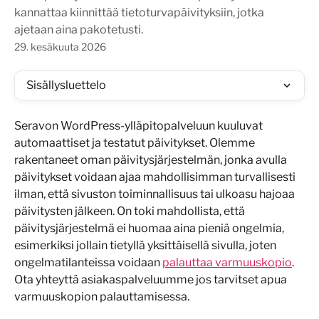
kannattaa kiinnittää tietoturvapäivityksiin, jotka
ajetaan aina pakotetusti.
29. kesäkuuta 2026
Sisällysluettelo
Seravon WordPress-ylläpitopalveluun kuuluvat 
automaattiset ja testatut päivitykset. Olemme 
rakentaneet oman päivitysjärjestelmän, jonka avulla 
päivitykset voidaan ajaa mahdollisimman turvallisesti 
ilman, että sivuston toiminnallisuus tai ulkoasu hajoaa 
päivitysten jälkeen. On toki mahdollista, että 
päivitysjärjestelmä ei huomaa aina pieniä ongelmia, 
esimerkiksi jollain tietyllä yksittäisellä sivulla, joten 
ongelmatilanteissa voidaan 
palauttaa varmuuskopio
. 
Ota yhteyttä asiakaspalveluumme jos tarvitset apua 
varmuuskopion palauttamisessa.