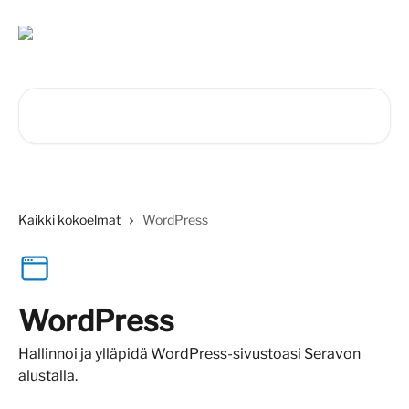
Siirry pääsisältöön
Hae artikkeleita...
Kaikki kokoelmat
WordPress
WordPress
Hallinnoi ja ylläpidä WordPress-sivustoasi Seravon
alustalla.