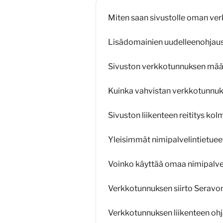
Miten saan sivustolle oman ve
Lisädomainien uudelleenohjau
Sivuston verkkotunnuksen mää
Kuinka vahvistan verkkotunnuks
Sivuston liikenteen reititys k
Yleisimmät nimipalvelintietuee
Voinko käyttää omaa nimipalve
Verkkotunnuksen siirto Seravon
Verkkotunnuksen liikenteen ohj