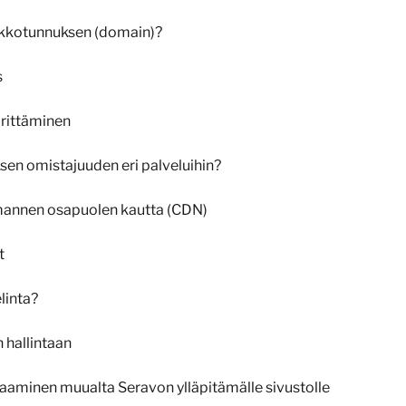
rkkotunnuksen (domain)?
s
rittäminen
en omistajuuden eri palveluihin?
olmannen osapuolen kautta (CDN)
t
linta?
 hallintaan
aaminen muualta Seravon ylläpitämälle sivustolle