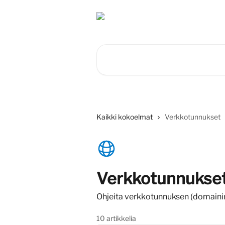
Siirry pääsisältöön
Hae artikkeleita...
Kaikki kokoelmat
Verkkotunnukset
Verkkotunnukse
Ohjeita verkkotunnuksen (domainin) r
10 artikkelia