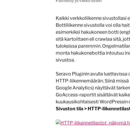
Päivitetty yli viikko sitten
Kaikki verkkoliikenne sivustollasi e
Bottiliikenne sivustolla voi olla hai
esimerkiksi hakukoneen botti (engl.
sitä kartoittaen eli crawlaa sitä, jo
tuloksissa paremmin. Ongelmatilante
monta hakukonebottia intoutuu in
sivustoa.
Seravo Pluginin avulla luettavissa 
HTTP-liikennemäärän. Siinä missä v
Google Analytics) näyttävät tarkemp
GoAccess-raportit sisältävät kaiken
kuukausikohtaisesti WordPressin 
Sivuston tila > HTTP-liikennetilas