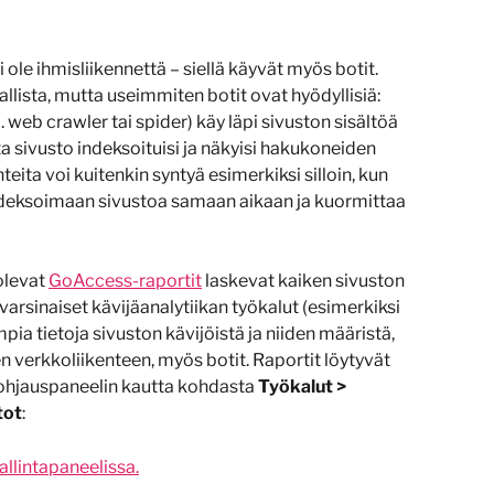
i ole ihmisliikennettä – siellä käyvät myös botit. 
tallista, mutta useimmiten botit ovat hyödyllisiä: 
 web crawler tai spider) käy läpi sivuston sisältöä 
tta sivusto indeksoituisi ja näkyisi hakukoneiden 
ita voi kuitenkin syntyä esimerkiksi silloin, kun 
deksoimaan sivustoa samaan aikaan ja kuormittaa 
olevat 
GoAccess-raportit
 laskevat kaiken sivuston 
arsinaiset kävijäanalytiikan työkalut (esimerkiksi 
ia tietoja sivuston kävijöistä ja niiden määristä, 
 verkkoliikenteen, myös botit. Raportit löytyvät 
ohjauspaneelin kautta kohdasta 
Työkalut > 
tot
: