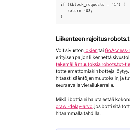
if ($block_requests = "1") {
   return 403;
}
Liikenteen rajoitus robots.
Voit sivuston 
lokien
 tai 
GoAccess-r
erityisen paljon liikennettä sivustol
tekemällä muutoksia robots.txt-t
tottelemattomiakin botteja löytyy. 
hitaasti sääntöjen muutoksiin, ja tu
seuraavalla vierailukerralla.
Mikäli bottia ei haluta estää kokon
crawl-delay-arvo
, jos botti sitä t
hitaammalla tahdilla.