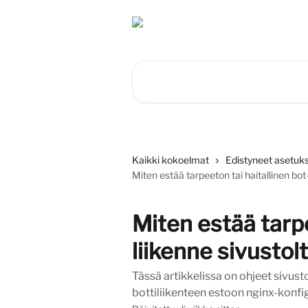
Siirry pääsisältöön
Hae artikkeleita...
Kaikki kokoelmat
Edistyneet asetuks
Miten estää tarpeeton tai haitallinen bot
Miten estää tarpe
liikenne sivustol
Tässä artikkelissa on ohjeet sivust
bottiliikenteen estoon nginx-konfig