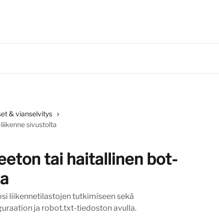
et & vianselvitys
-liikenne sivustolta
eton tai haitallinen bot-
ta
osi liikennetilastojen tutkimiseen sekä
uraation ja robot.txt-tiedoston avulla.