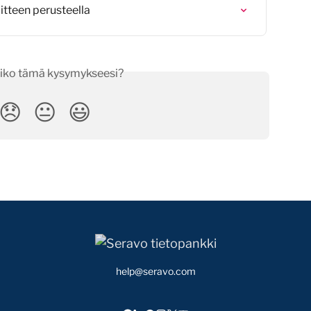
tteen perusteella
iko tämä kysymykseesi?
😞
😐
😃
help@seravo.com