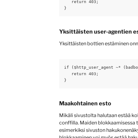
   return 403;
}
Yksittäisten user-agentien e
Yksittäisten bottien estäminen onn
if ($http_user_agent ~* (badbo
   return 403;
}
Maakohtainen esto
Mikäli sivustolta halutaan estää k
conffilla. Maiden blokkaamisessa t
esimerkiksi sivuston hakukonenäk
blokkaaminen voi myös estää haku