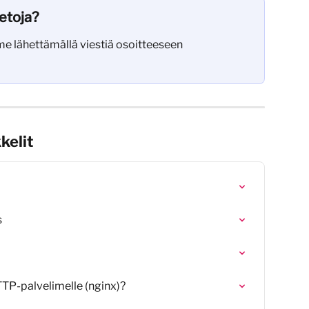
ietoja?
e lähettämällä viestiä osoitteeseen 
kelit
s
TTP-palvelimelle (nginx)?