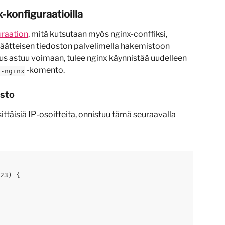
-konfiguraatioilla
uraation
, mitä kutsutaan myös nginx-conffiksi, 
-päätteisen tiedoston palvelimella hakemistoon 
us astuu voimaan, tulee nginx käynnistää uudelleen 
 -komento.
t-nginx
esto
ittäisiä IP-osoitteita, onnistuu tämä seuraavalla 
23) {