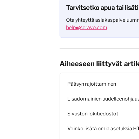
Tarvitsetko apua tai lisät
Ota yhteyttä asiakaspalveluumm
help@seravo.com
.
Aiheeseen liittyvät artik
Pääsyn rajoittaminen
Lisädomainien uudelleenohjau
Sivuston lokitiedostot
Voinko lisätä omia asetuksia H