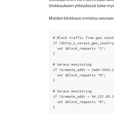
blokkauksien yhteydessä tulee myös 
Maiden blokkaus onnistuu seuraavan
# Block traffic from geo count
if ($http_x_seravo_geo_country
  set $block_requests "1";
}
# Seravo monitoring
if ($remote_addr = 2a04:3542:1
  set $block_requests "0";
}
# Seravo monitoring
if ($remote_addr = 94.237.85.1
  set $block_requests "0";
}