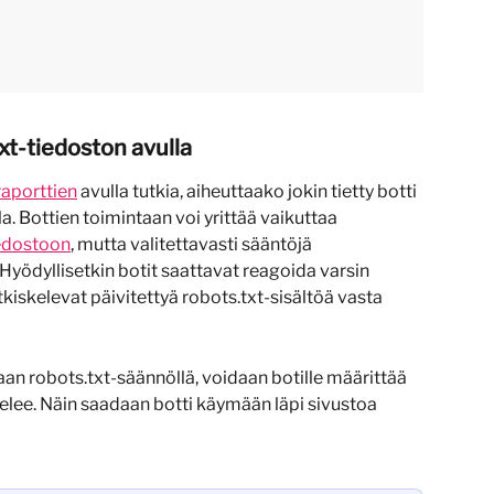
txt-tiedoston avulla
aporttien
 avulla tutkia, aiheuttaako jokin tietty botti 
la. Bottien toimintaan voi yrittää vaikuttaa 
iedostoon
, mutta valitettavasti sääntöjä 
Hyödyllisetkin botit saattavat reagoida varsin 
tkiskelevat päivitettyä robots.txt-sisältöä vasta 
aan robots.txt-säännöllä, voidaan botille määrittää 
ottelee. Näin saadaan botti käymään läpi sivustoa 