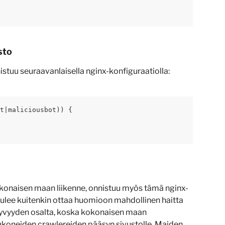
sto
istuu seuraavanlaisella nginx-konfiguraatiolla:
t|maliciousbot)) {
okonaisen maan liikenne, onnistuu myös tämä nginx-
ulee kuitenkin ottaa huomioon mahdollinen haitta 
yvyyden osalta, koska kokonaisen maan 
koneiden crawlereiden pääsyn sivustolle. Maiden 