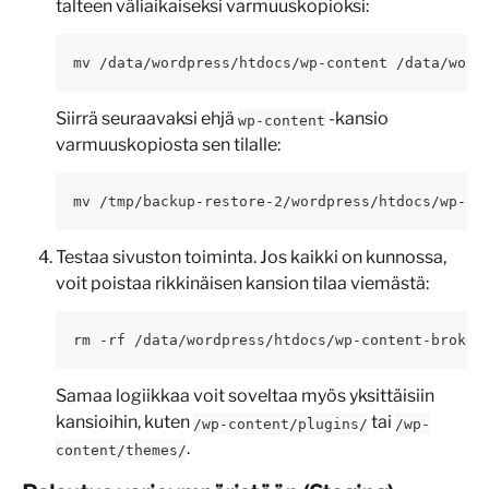
talteen väliaikaiseksi varmuuskopioksi:
mv /data/wordpress/htdocs/wp-content /data/word
Siirrä seuraavaksi ehjä 
 -kansio 
wp-content
varmuuskopiosta sen tilalle:
mv /tmp/backup-restore-2/wordpress/htdocs/wp-co
Testaa sivuston toiminta. Jos kaikki on kunnossa, 
voit poistaa rikkinäisen kansion tilaa viemästä:
rm -rf /data/wordpress/htdocs/wp-content-broken
Samaa logiikkaa voit soveltaa myös yksittäisiin 
kansioihin, kuten 
 tai 
/wp-content/plugins/
/wp-
.
content/themes/