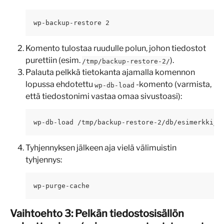
wp-backup-restore 2
Komento tulostaa ruudulle polun, johon tiedostot 
purettiin (esim. 
).
/tmp/backup-restore-2/
Palauta pelkkä tietokanta ajamalla komennon 
lopussa ehdotettu 
 -komento (varmista, 
wp-db-load
että tiedostonimi vastaa omaa sivustoasi):
wp-db-load /tmp/backup-restore-2/db/esimerkki_a
Tyhjennyksen jälkeen aja vielä välimuistin 
tyhjennys:
wp-purge-cache
Vaihtoehto 3: Pelkän tiedostosisällön 