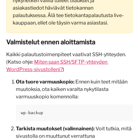
nykyhetken välillä tulleet tilaukset ja 
asiakastiedot häviävät tietokannan 
palautuksessa. Älä tee tietokantapalautusta live-
kauppaan, ellet ole täysin varma asiastasi.
Valmistelut ennen aloittamista
Kaikki palautustoimenpiteet vaativat SSH-yhteyden. 
(Katso ohje: 
Miten saan SSH/SFTP-yhteyden 
WordPress-sivustolleni?
)
Ota tuore varmuuskopio:
 Ennen kuin teet mitään 
muutoksia, ota kaiken varalta nykytilasta 
varmuuskopio komennolla:
wp-backup
Tarkista muutokset (valinnainen):
 Voit tutkia, mitä 
sivustolla on muuttunut verrattuna 