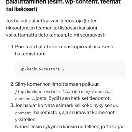
palauttaminen (esim. wp-content, teemat 
tai lisäosat)
Jos haluat palauttaa vain tiedostoja (kuten 
rikkoutuneen teeman tai lisäosan kansion) 
vaikuttamatta tietokantaan, toimi seuraavasti:
Puretaan haluttu varmuuskopio väliaikaiseen 
hakemistoon:
wp-backup-restore 2
Siirry komennon ilmoittamaan polkuun 
/tmp/backup-restore-2/wordpress/htdocs/wp-
, josta löydät sen hetkiset tiedostot.
content/
Jos haluat korvata esimerkiksi koko nykyisen 
wp-
 -hakemiston, aja seuraavat komennot 
content
yksitellen:
Nimeä ensin nykyinen kansio uudelleen, jotta se jää 