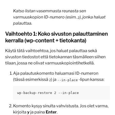
Katso listan vasemmasta reunasta sen 
varmuuskopion ID-numero (esim. 
), jonka haluat 
2
palauttaa.
Vaihtoehto 1: Koko sivuston palauttaminen 
kerralla (wp-content + tietokanta)
Käytä tätä vaihtoehtoa, jos haluat palauttaa sekä 
sivuston tiedostot että tietokannan täsmälleen siihen 
tilaan, jossa ne olivat varmuuskopiointihetkellä.
Aja palautuskomento haluamasi ID-numeron 
(tässä esimerkissä 
) ja 
 -lipun kanssa:
2
--in-place
wp-backup-restore 2 --in-place
Komento kysyy sinulta vahvistusta. Jos olet varma, 
kirjoita 
y
 ja paina 
Enter
.