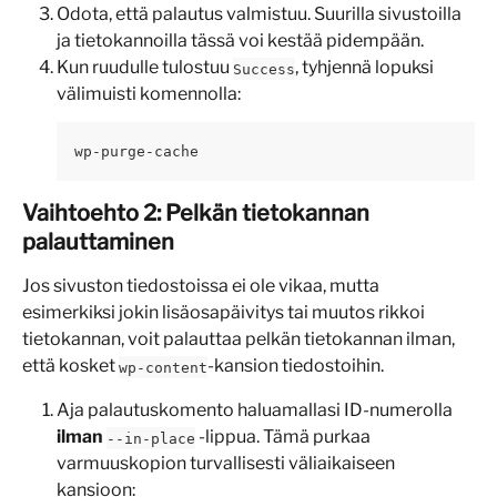
Odota, että palautus valmistuu. Suurilla sivustoilla 
ja tietokannoilla tässä voi kestää pidempään.
Kun ruudulle tulostuu 
, tyhjennä lopuksi 
Success
välimuisti komennolla:
wp-purge-cache
Vaihtoehto 2: Pelkän tietokannan 
palauttaminen
Jos sivuston tiedostoissa ei ole vikaa, mutta 
esimerkiksi jokin lisäosapäivitys tai muutos rikkoi 
tietokannan, voit palauttaa pelkän tietokannan ilman, 
että kosket 
-kansion tiedostoihin.
wp-content
Aja palautuskomento haluamallasi ID-numerolla 
ilman
 -lippua. Tämä purkaa 
--in-place
varmuuskopion turvallisesti väliaikaiseen 
kansioon: