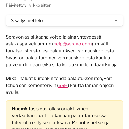
Päivitetty yli viikko sitten
Sisällysluettelo
Seravon asiakkaana voit olla aina yhteydessä 
asiakaspalveluumme (
help@seravo.com
), mikäli 
tarvitset sivustollesi palautuksen varmuuskopiosta. 
Sivuston palauttaminen varmuuskopiosta kuuluu 
palvelun hintaan, eikä siitä koidu sinulle mitään kuluja.
Mikäli haluat kuitenkin tehdä palautuksen itse, voit 
tehdä sen komentorivin (
SSH
) kautta tämän ohjeen 
avulla.
Huom!:
 Jos sivustollasi on aktiivinen 
verkkokauppa, tietokannan palauttamisessa 
tulee olla erityisen tarkkana. Palautushetken ja 