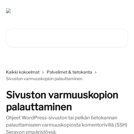
Siirry pääsisältöön
Hae artikkeleita...
Kaikki kokoelmat
Palvelimet & tietokanta
Sivuston varmuuskopion palauttaminen
Sivuston varmuuskopion
palauttaminen
Ohjeet WordPress-sivuston tai pelkän tietokannan
palauttamiseen varmuuskopiosta komentorivillä (SSH)
Seravon ympäristössä.