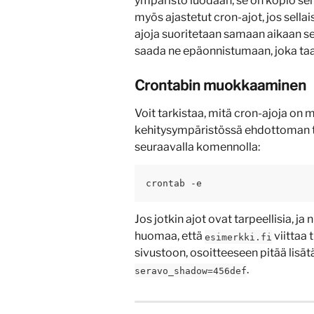
ympäristö luodaan, se on kopio sen
myös ajastetut cron-ajot, jos sellai
ajoja suoritetaan samaan aikaan se
saada ne epäonnistumaan, joka taas
Crontabin muokkaaminen 
Voit tarkistaa, mitä cron-ajoja on mä
kehitysympäristössä ehdottoman tar
seuraavalla komennolla:
crontab -e
Jos jotkin ajot ovat tarpeellisia, ja
huomaa, että 
 viittaa
esimerkki.fi
sivustoon, osoitteeseen pitää lisätä
.
seravo_shadow=456def