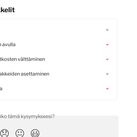
kelit
 avulla
katkosten välttäminen
tsakkeiden asettaminen
ta
iko tämä kysymykseesi?
😞
😐
😃