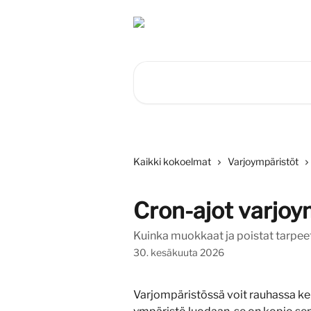
Siirry pääsisältöön
Hae artikkeleita...
Kaikki kokoelmat
Varjoympäristöt
Cron-ajot varjoy
Kuinka muokkaat ja poistat tarpee
30. kesäkuuta 2026
Varjompäristössä voit rauhassa keh