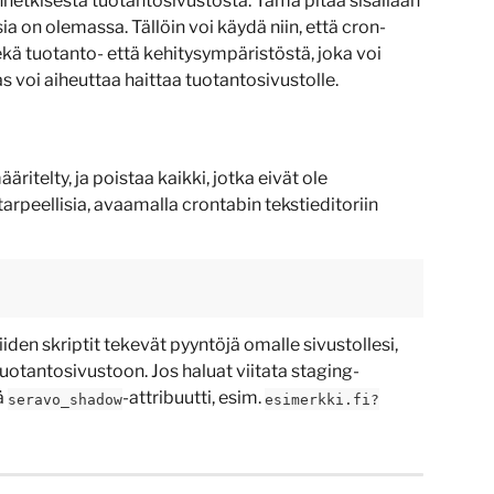
hetkisestä tuotantosivustosta. Tämä pitää sisällään 
sia on olemassa. Tällöin voi käydä niin, että cron-
kä tuotanto- että kehitysympäristöstä, joka voi 
 voi aiheuttaa haittaa tuotantosivustolle.
äritelty, ja poistaa kaikki, jotka eivät ole 
peellisia, avaamalla crontabin tekstieditoriin 
 niiden skriptit tekevät pyyntöjä omalle sivustollesi, 
 tuotantosivustoon. Jos haluat viitata staging-
 
-attribuutti, esim. 
seravo_shadow
esimerkki.fi?