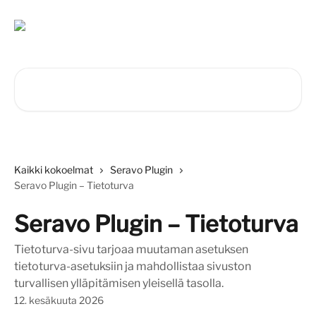
Siirry pääsisältöön
Hae artikkeleita...
Kaikki kokoelmat
Seravo Plugin
Seravo Plugin – Tietoturva
Seravo Plugin – Tietoturva
Tietoturva-sivu tarjoaa muutaman asetuksen
tietoturva-asetuksiin ja mahdollistaa sivuston
turvallisen ylläpitämisen yleisellä tasolla.
12. kesäkuuta 2026