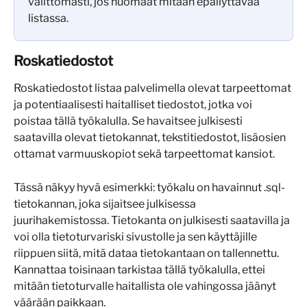
välittömästi, jos huomaat mitään epäilyttävää 
listassa. 
Roskatiedostot
Roskatiedostot listaa palvelimella olevat tarpeettomat 
ja potentiaalisesti haitalliset tiedostot, jotka voi 
poistaa tällä työkalulla. Se havaitsee julkisesti 
saatavilla olevat tietokannat, tekstitiedostot, lisäosien 
ottamat varmuuskopiot sekä tarpeettomat kansiot.
Tässä näkyy hyvä esimerkki: työkalu on havainnut .sql-
tietokannan, joka sijaitsee julkisessa 
juurihakemistossa. Tietokanta on julkisesti saatavilla ja 
voi olla tietoturvariski sivustolle ja sen käyttäjille 
riippuen siitä, mitä dataa tietokantaan on tallennettu. 
Kannattaa toisinaan tarkistaa tällä työkalulla, ettei 
mitään tietoturvalle haitallista ole vahingossa jäänyt 
väärään paikkaan.