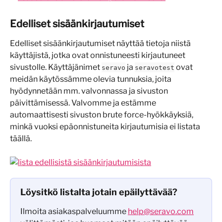
Edelliset sisäänkirjautumiset
Edelliset sisäänkirjautumiset näyttää tietoja niistä 
käyttäjistä, jotka ovat onnistuneesti kirjautuneet 
sivustolle. Käyttäjänimet 
 ja 
 ovat 
seravo
seravotest
meidän käytössämme olevia tunnuksia, joita 
hyödynnetään mm. valvonnassa ja sivuston 
päivittämisessä. Valvomme ja estämme 
automaattisesti sivuston brute force-hyökkäyksiä, 
minkä vuoksi epäonnistuneita kirjautumisia ei listata 
täällä.
Löysitkö listalta jotain epäilyttävää?
Ilmoita asiakaspalveluumme 
help@seravo.com